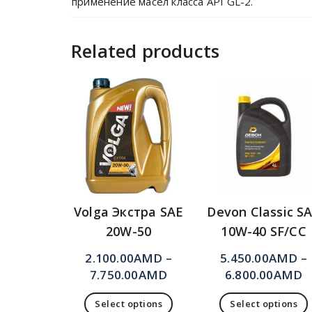
применение масел класса API GL-2.
Related products
Volga Экстра SAE
Devon Classic S
20W-50
10W-40 SF/CC
2.100.00
AMD
–
5.450.00
AMD
–
7.750.00
AMD
6.800.00
AMD
Select options
Select options