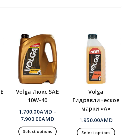
AE
Volga Люкс SAE
Volga
10W-40
Гидравлическое
марки «А»
1.700.00
AMD
–
7.900.00
AMD
1.950.00
AMD
Select options
Select options