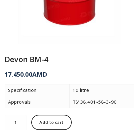
Devon ВМ-4
17.450.00
AMD
Specification
10 litre
Approvals
ТУ 38.401-58-3-90
Devon
Add to cart
ВМ-4
quantity